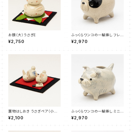
お鏡（大）うさぎE
ふっくらワンコの一輪挿し フレン
チブルドッグB
¥2,750
¥2,970
置物はしおき うさぎペア（小梅）
ふっくらワンコの一輪挿し ミニチ
B
ュアシュナウザーA
¥2,100
¥2,970