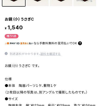
お鏡（小）うさぎC
1,540
¥
残り1点
なら
手数料無料の
翌月払いでOK
別途送料がかかります。
送料を確認する
お鏡（小）うさぎC です。
仕様
●本体 陶器パーツ１ケ、敷物１ケ
（２枚目以降の写真は、別アングルで撮影したものです。）
●サイズ
陶器本体 幅：約23mm 奥行：約29mm 高さ：約34mm