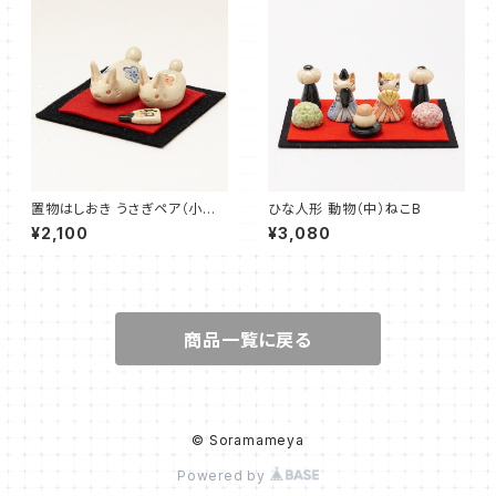
置物はしおき うさぎペア（小梅）
ひな人形 動物（中）ねこB
E
¥2,100
¥3,080
商品一覧に戻る
© Soramameya
Powered by