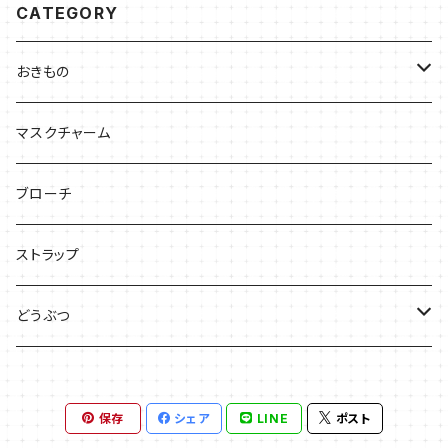
CATEGORY
おきもの
ひな人形
マスクチャーム
小さいおきもの
ブローチ
置物はしおき
ストラップ
五月飾り
どうぶつ
お正月飾り
ねこ
保存
シェア
LINE
ポスト
一輪挿し
いぬ