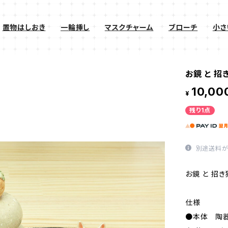
置物はしおき
一輪挿し
マスクチャーム
ブローチ
小さ
お鏡 と 招
10,00
¥
残り1点
別途送料が
お鏡 と 招き
仕様
●本体 陶器