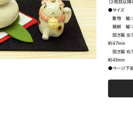
（２枚目以降
●サイズ
敷物 幅：約
鏡餅 幅：約
招き猫 左手
約47mm
招き猫 右手
約45mm
●ページ下部