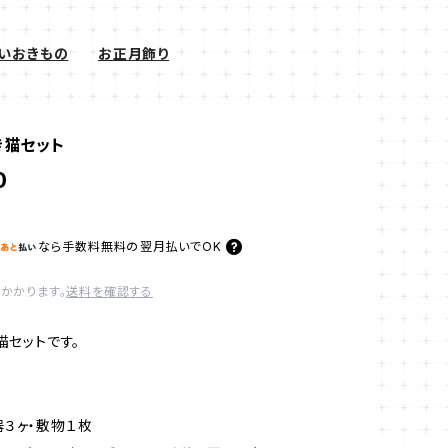
いおきもの
お正月飾り
き猫セット
0
なら
手数料無料の
翌月払いでOK
かかります。
送料を確認する
猫セットです。
３ヶ・敷物１枚